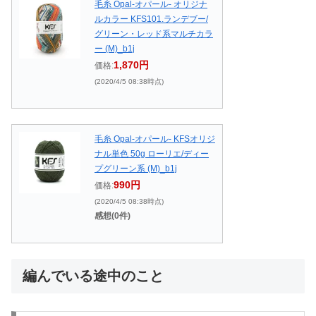
毛糸 Opal-オパール- オリジナ
ルカラー KFS101.ランデブー/
グリーン・レッド系マルチカラ
ー (M)_b1j
1,870円
価格:
(2020/4/5 08:38時点)
毛糸 Opal-オパール- KFSオリジ
ナル単色 50g ローリエ/ディー
プグリーン系 (M)_b1j
990円
価格:
(2020/4/5 08:38時点)
感想(0件)
編んでいる途中のこと