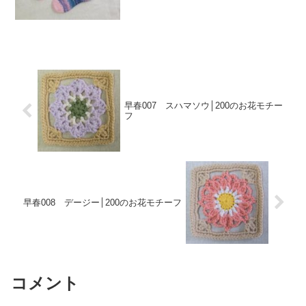
KFS158「ベリースムージー」です。この
毛糸、本当にかわいくって。見てくださ
い。私は編む...
早春007 スハマソウ│200のお花モチー
フ
早春008 デージー│200のお花モチーフ
コメント