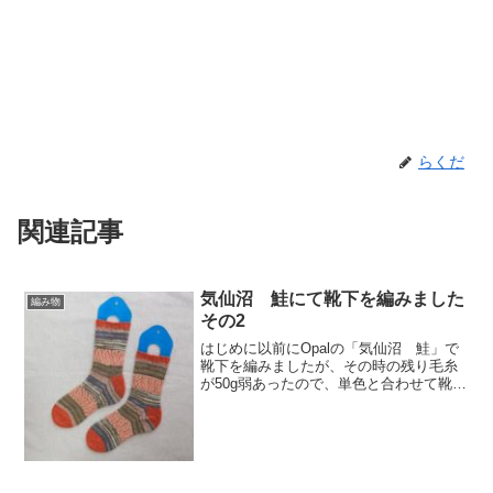
らくだ
関連記事
気仙沼 鮭にて靴下を編みました
編み物
その2
はじめに以前にOpalの「気仙沼 鮭」で
靴下を編みましたが、その時の残り毛糸
が50g弱あったので、単色と合わせて靴下
を編んでみました。以前の記事は下記で
す。気仙沼 鮭で靴下を編みました。
Sockwonder Lace再レビュー材料と道具
材料...