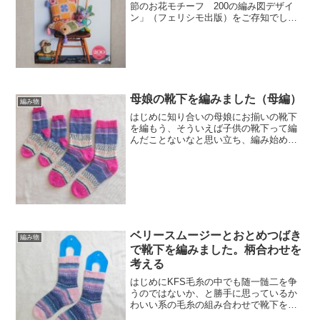
節のお花モチーフ 200の編み図デザイ
ン」（フェリシモ出版）をご存知でしょ
うか？かぎ針編みで咲かせよう季節のお
花モチーフ200の編み図デザイン
［Couturierの本］ （＜CD-ROM＞）価
格:2,9...
母娘の靴下を編みました（母編）
編み物
はじめに知り合いの母娘にお揃いの靴下
を編もう、そういえば子供の靴下って編
んだことないなと思い立ち、編み始めま
した。うまいことお揃いにできるといい
な。材料と道具材料柄糸がOpal
KFS123「マイスマイル」です。Sheeplさ
んの動画による...
ベリースムージーとおとめつばき
編み物
で靴下を編みました。柄合わせを
考える
はじめにKFS毛糸の中でも随一髄二を争
うのではないか、と勝手に思っているか
わいい系の毛糸の組み合わせで靴下を編
みました。材料と道具材料柄糸はOpal