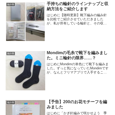
手持ちの輪針のラインナップと収
編み物
納方法をご紹介します
はじめに【随時更新】靴下編みの編み針
を比較でご紹介させていただきました
が、私が所有している輪針と、その収納
方法をご紹介させていただきます。輪針
一覧よく使っているメインどころのみご
紹介します。尚、付け替え輪針は持って
いません。理由は、 針とコ...
Mondimの毛糸で靴下を編みまし
編み物
た。ミニ輪針の限界……？
はじめにMondimの単色にて靴下を編みま
した。ずっと気になっていたMondimです
が、なんとフリマアプリで入手すること
ができ（しかもおまけまで！）、なんと
もいい時代になったなぁと思う次第で
す。材料と道具材料Mondim Retrosari...
【予告】200のお花モチーフを編
編み物
みました
はじめに「かぎ針編みで咲かせよう 季