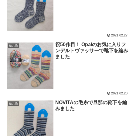
2021.02.27
祝50作目！ Opalのお気に入りフ
編み物
ンデルトヴァッサーで靴下を編み
ました
2021.02.20
NOVITAの毛糸で旦那の靴下を編
編み物
みました