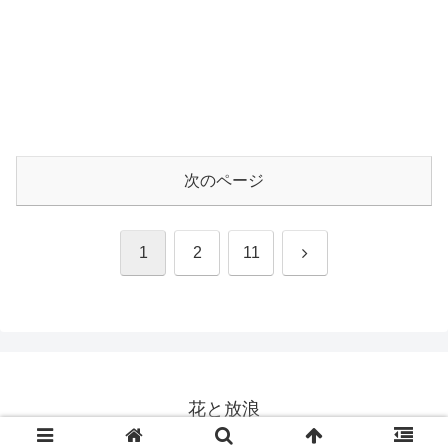
次のページ
次
1
2
11
へ
花と放浪
© 2018 花と放浪.