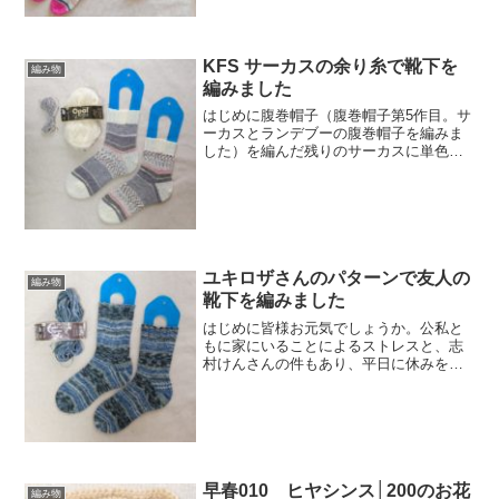
KFS サーカスの余り糸で靴下を
編み物
編みました
はじめに腹巻帽子（腹巻帽子第5作目。サ
ーカスとランデブーの腹巻帽子を編みま
した）を編んだ残りのサーカスに単色を
足して、靴下を編みました。材料と道具
材料Opal KFS100 サーカス、38.4gで
す。毛糸 Opal-オパール- オリジナルカ...
ユキロザさんのパターンで友人の
編み物
靴下を編みました
はじめに皆様お元気でしょうか。公私と
もに家にいることによるストレスと、志
村けんさんの件もあり、平日に休みを取
っていた友人とライン通話をし、「志村
けんさん……はぁ……」とテンション下
がりまくりのウザ絡み通話を繰り広げて
しまったため、お詫びの気...
早春010 ヒヤシンス│200のお花
編み物