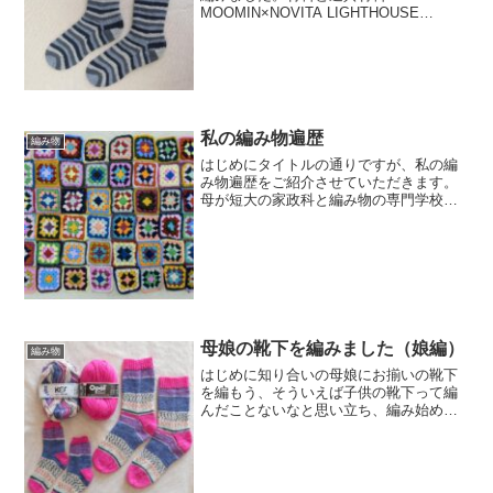
MOOMIN×NOVITA LIGHTHOUSE
ISLAND 807番色「貝殻」です。2019年～
2020年の冬に購入。男性にもおすすめの
色です。適合針は4.0mm、US...
私の編み物遍歴
編み物
はじめにタイトルの通りですが、私の編
み物遍歴をご紹介させていただきます。
母が短大の家政科と編み物の専門学校を
卒業し、一時期編み物の講師をしていた
割に、ほぼ本から情報を得ました。～小
学校入学記憶にはないのですが、どうや
ら母に最初に教えられたの...
母娘の靴下を編みました（娘編）
編み物
はじめに知り合いの母娘にお揃いの靴下
を編もう、そういえば子供の靴下って編
んだことないなと思い立ち、編み始めま
した。今回は娘編です。母編は下記。材
料と道具材料柄糸がOpal KFS123「マイ
スマイル」で、合わせる単色はOpal Uni
51...