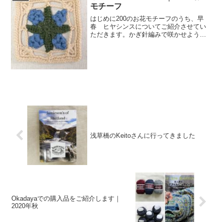
モチーフ
はじめに200のお花モチーフのうち、早
春 ヒヤシンスについてご紹介させてい
ただきます。かぎ針編みで咲かせよう季
節のお花モチーフ200の編み図デザイン
［Couturierの本］ （＜CD-ROM＞）価
格:2,970円(2020/3/28 1...
浅草橋のKeitoさんに行ってきました
Okadayaでの購入品をご紹介します｜
2020年秋