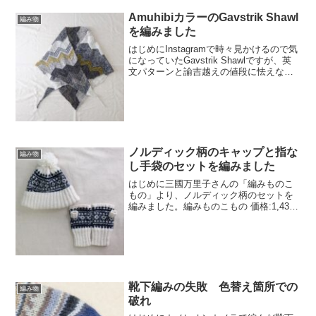
AmuhibiカラーのGavstrik Shawl
編み物
を編みました
はじめにInstagramで時々見かけるので気
になっていたGavstrik Shawlですが、英
文パターンと諭吉越えの値段に怯えなが
らも、夜中のテンションで発注してしま
いました。どうにも透かし編みだとか、
柔らかで繊細な模様が似合うタイプで
は...
ノルディック柄のキャップと指な
編み物
し手袋のセットを編みました
はじめに三國万里子さんの「編みものこ
もの」より、ノルディック柄のセットを
編みました。編みものこもの 価格:1,430
円(2020/9/7 09:46時点)指なし手袋とキャ
ップのセットです。編み物の本って、1冊
本を買って、1つか2つ編めたらい...
靴下編みの失敗 色替え箇所での
編み物
破れ