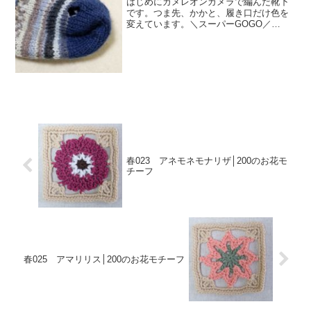
はじめにカメレオンカメラで編んだ靴下
です。つま先、かかと、履き口だけ色を
変えています。＼スーパーGOGO／
【811】Chameleon Camera（カメレオ
ン カメラ） ソリッドカラー《単色》 毛
糸 編み物 手編み 手芸 3/4(水)20...
春023 アネモネモナリザ│200のお花モ
チーフ
春025 アマリリス│200のお花モチーフ