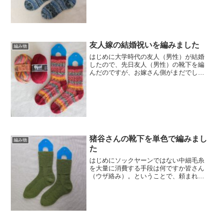
けんさん……はぁ……」とテンション下
がりまくりのウザ絡み通話を繰り広げて
しまったため、お詫びの気...
友人嫁の結婚祝いを編みました
編み物
はじめに大学時代の友人（男性）が結婚
したので、先日友人（男性）の靴下を編
んだのですが、お嫁さん側がまだでし
た。材料と道具材料柄糸がOpal クロー
ド・モネ 9681「ジヴェルニーの家」で
す。お嫁さんは赤が好きとのことでした
ので選びました。単...
猪谷さんの靴下を単色で編みまし
編み物
た
はじめにソックヤーンではない中細毛糸
を大量に消費する手段は何ですか皆さん
（ウザ絡み）。ということで、頼まれた
わけでもないけど友人用の猪谷さんの靴
下を勝手に編みました。なんとなくこの
人にあげようかなーみたいなのはあり、
足のサイズも把握している...