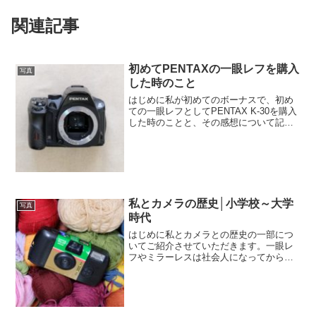
関連記事
初めてPENTAXの一眼レフを購入
写真
した時のこと
はじめに私が初めてのボーナスで、初め
ての一眼レフとしてPENTAX K-30を購入
した時のことと、その感想について記載
していきます。最初のカメラを検討する
さて、候補のカメラですが、 PENTAX K-
30（一眼レフ） RICOH GR（高級...
私とカメラの歴史│小学校～大学
写真
時代
はじめに私とカメラとの歴史の一部につ
いてご紹介させていただきます。一眼レ
フやミラーレスは社会人になってから購
入したので、今回はエントリー～ミドル
クラスのコンデジの話しかしていません
のでご了承ください。。振り返ってみる
と、時代や技術の変化が相...