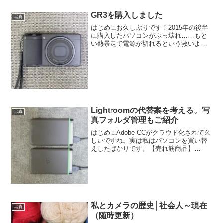
GR3を購入しました
写真
はじめにお久しぶりです！2015年の後半
に購入したパソコンがぶっ壊れ……もと
い熱暴走で電源が切れるという救いよう
もない事態になり、更新が滞っておりま
した。電源が落ちるときはDQXをやって
いるときです。もう原因明らかやん。た
だ、旧機は2015...
Lightroomの代替案を考える。写
写真
真フォルダ管理もご紹介
はじめにAdobe CCがクラウド化されて久
しいですね。実は私はパソコンを買い替
えしたばかりです。【売れ筋商品】
dynabook AZ66/LG(W6AZ66BLGB)
(Windows 10/Office Home & Business
2...
私とカメラの歴史│社会人～現在
写真
（随時更新）