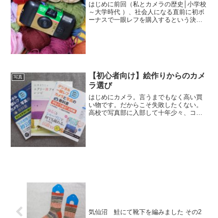
はじめに前回（私とカメラの歴史│小学校
～大学時代 ）、社会人になる直前に初ボ
ーナスで一眼レフを購入するという決意
を固めてから、現在に至るまでのカメラ
についてお話させていただければと思い
ます。今後も変更がある度に随時更新さ
せていただきます（最...
【初心者向け】絵作りからのカメ
写真
ラ選び
はじめにカメラ。言うまでもなく高い買
い物です。だからこそ失敗したくない。
高校で写真部に入部して十年少々、コン
デジ時代も含め、いろいろとカメラを購
入しては買い替える中で、ようやく自分
の中で軸が固まってきた感があります。
ですが、私の場合は最初に...
気仙沼 鮭にて靴下を編みました その2