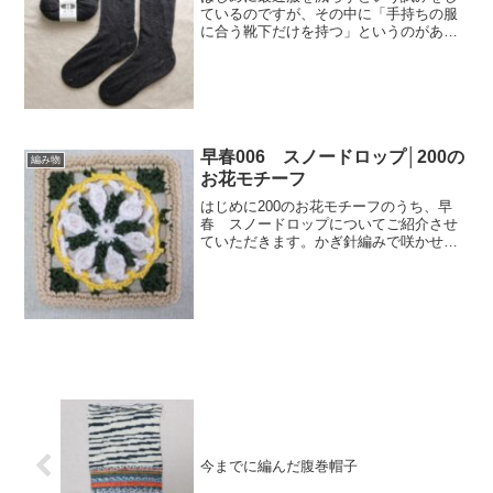
ているのですが、その中に「手持ちの服
に合う靴下だけを持つ」というのがあっ
て、基本パンツ派で足のサイズ25.5cmの
わたしは、無印良品のメンズのチャコー
ルグレーの靴下、夏用のフットカバー、
くるぶしが隠れるく...
早春006 スノードロップ│200の
編み物
お花モチーフ
はじめに200のお花モチーフのうち、早
春 スノードロップについてご紹介させ
ていただきます。かぎ針編みで咲かせよ
う季節のお花モチーフ200の編み図デザイ
ン ［Couturierの本］ （＜CD-ROM＞）価
格:2,970円(2020/3/28...
今までに編んだ腹巻帽子