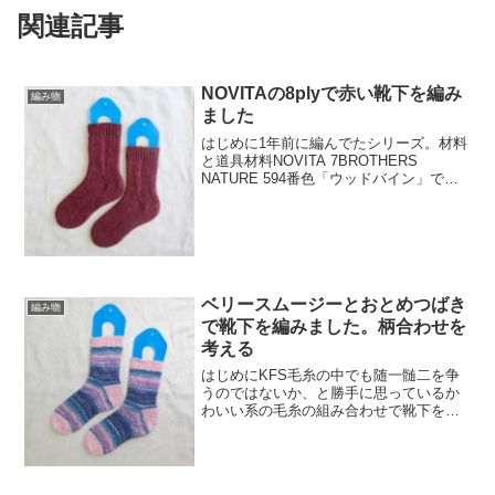
関連記事
NOVITAの8plyで赤い靴下を編み
編み物
ました
はじめに1年前に編んでたシリーズ。材料
と道具材料NOVITA 7BROTHERS
NATURE 594番色「ウッドバイン」で
す。これ、ネットで見るのと直で見るの
と大分色が違って、浅めの赤にちょこっ
とだけチャコールグレー混ぜましたみた
いな色で...
ベリースムージーとおとめつばき
編み物
で靴下を編みました。柄合わせを
考える
はじめにKFS毛糸の中でも随一髄二を争
うのではないか、と勝手に思っているか
わいい系の毛糸の組み合わせで靴下を編
みました。材料と道具材料柄糸はOpal
KFS158「ベリースムージー」です。この
毛糸、本当にかわいくって。見てくださ
い。私は編む...