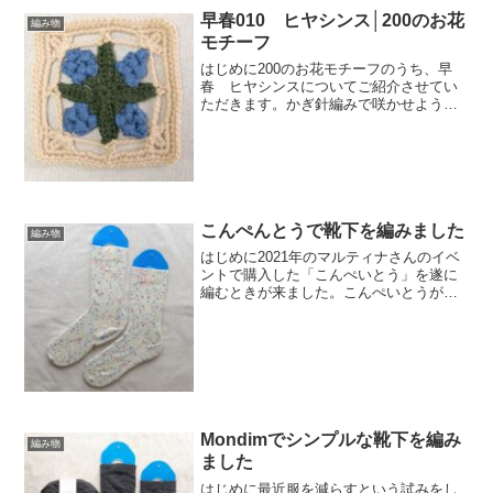
早春010 ヒヤシンス│200のお花
編み物
モチーフ
はじめに200のお花モチーフのうち、早
春 ヒヤシンスについてご紹介させてい
ただきます。かぎ針編みで咲かせよう季
節のお花モチーフ200の編み図デザイン
［Couturierの本］ （＜CD-ROM＞）価
格:2,970円(2020/3/28 1...
こんぺんとうで靴下を編みました
編み物
はじめに2021年のマルティナさんのイベ
ントで購入した「こんぺいとう」を遂に
編むときが来ました。こんぺいとうが火
を吹くぜ。材料と道具材料Opal「こんぺ
いとう」です。イベント限定商品です
ね。ナチュラルホワイトに赤、黄、青が
ランダムに入ってい...
Mondimでシンプルな靴下を編み
編み物
ました
はじめに最近服を減らすという試みをし