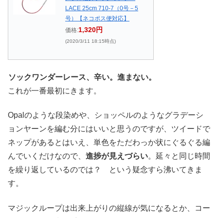
LACE 25cm 710-7（0号－5
号）【ネコポス便対応】
1,320円
価格:
(2020/3/11 18:15時点)
ソックワンダーレース、辛い。進まない。
これが一番最初にきます。
Opalのような段染めや、ショッペルのようなグラデーシ
ョンヤーンを編む分にはいいと思うのですが、ツイードで
ネップがあるとはいえ、単色をただわっか状にぐるぐる編
んでいくだけなので、
進捗が見えづらい
。延々と同じ時間
を繰り返しているのでは？ という疑念すら沸いてきま
す。
マジックループは出来上がりの縦線が気になるとか、コー