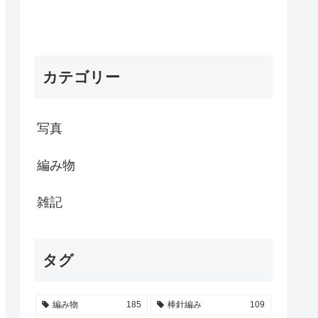
カテゴリー
写真
編み物
雑記
タグ
編み物
185
棒針編み
109