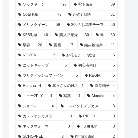
ソックヤーン
97
靴下編み
89
Opal毛糸
73
かぎ針編み
61
メリノクイーン
59
200のお花モチーフ
56
KFS毛糸
40
購入品紹介
30
春
30
早春
20
書籍
17
編み物道具
11
NOVITA
7
お花モチーフ総合
6
ニットキャップ
6
初心者向け
6
ブリティッシュファイン
5
REGIA
5
Rellana
4
猪谷さんの靴下
4
腹巻帽子
4
ニュー2PLY
4
写真
4
Mondim
4
ショール
4
コンパクトデジカメ
3
カメレオンカメラ
3
RICOH
3
ネックウォーマー
3
FUJIFILM
3
SCHOPPEL
3
KnittingBird
2