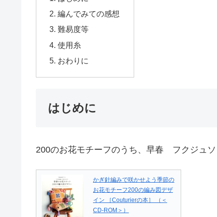
編んでみての感想
難易度等
使用糸
おわりに
はじめに
200のお花モチーフのうち、早春 フクジュ
かぎ針編みで咲かせよう季節の
お花モチーフ200の編み図デザ
イン ［Couturierの本］ （＜
CD-ROM＞）