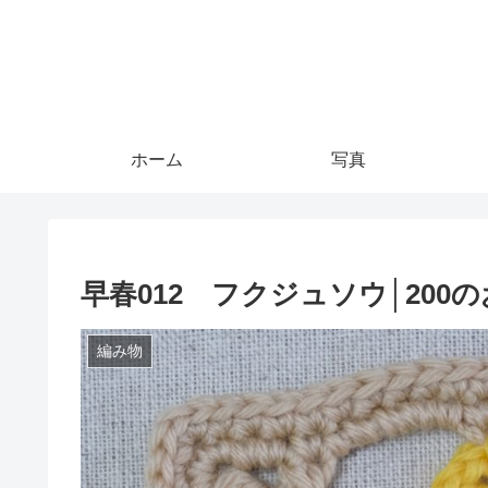
ホーム
写真
早春012 フクジュソウ│200
編み物