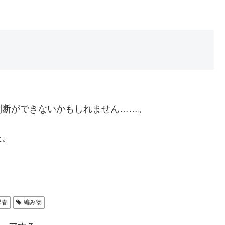
判断ができないかもしれません……。
た。
早春
編み物